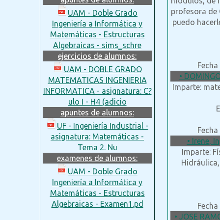
módulos, de f
profesora de 
UAM - Doble Grado
puedo hacerle
Ingeniería a Informática y
Matemáticas - Estructuras
Algebraicas - sims_schre
ejercicios de alumnos:
Fecha 
UAM - DOBLE GRADO
• DOMINGO 
MATEMATICAS INGENIERIA
Imparte: mat
INFORMATICA - asignatura: C?
ulo I - H4 (adicio
E
apuntes de alumnos:
UF - Ingeniería Industrial -
Fecha 
asignatura: Matemáticas -
• Irene, 
Tema 2. Nu
Imparte: F
examenes de alumnos:
Hidráulica,
UAM - Doble Grado
Ingeniería a Informática y
Matemáticas - Estructuras
Algebraicas - Examen1.pd
Fecha 
• JOSE RAM