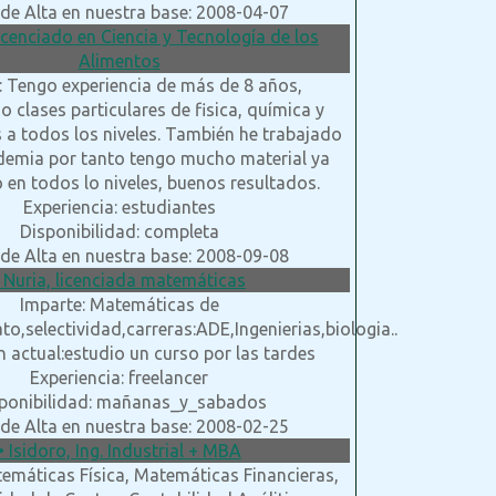
de Alta en nuestra base: 2008-04-07
Licenciado en Ciencia y Tecnología de los
Alimentos
: Tengo experiencia de más de 8 años,
o clases particulares de fisica, química y
a todos los niveles. También he trabajado
demia por tanto tengo mucho material ya
 en todos lo niveles, buenos resultados.
Experiencia: estudiantes
Disponibilidad: completa
de Alta en nuestra base: 2008-09-08
• Nuria, licenciada matemáticas
Imparte: Matemáticas de
to,selectividad,carreras:ADE,Ingenierias,biologia..
 actual:estudio un curso por las tardes
Experiencia: freelancer
ponibilidad: mañanas_y_sabados
de Alta en nuestra base: 2008-02-25
• Isidoro, Ing. Industrial + MBA
emáticas Física, Matemáticas Financieras,