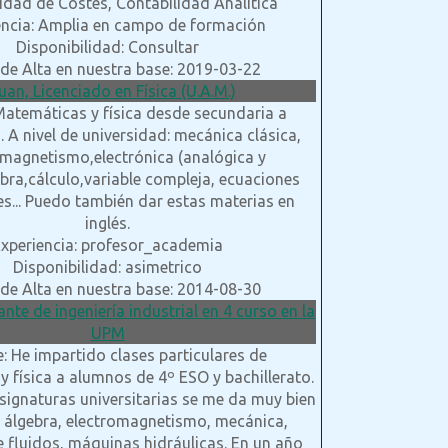
idad de Costes, Contabilidad Análitica
encia: Amplia en campo de formación
Disponibilidad: Consultar
de Alta en nuestra base: 2019-03-22
Juan, Licenciado en Física (U.A.M.)
Matemáticas y física desde secundaria a
. A nivel de universidad: mecánica clásica,
omagnetismo,electrónica (analógica y
gebra,cálculo,variable compleja, ecuaciones
es... Puedo también dar estas materias en
inglés.
xperiencia: profesor_academia
Disponibilidad: asimetrico
de Alta en nuestra base: 2014-08-30
ante de ingeniería industrial en 4 curso en la
UPM
: He impartido clases particulares de
 física a alumnos de 4º ESO y bachillerato.
signaturas universitarias se me da muy bien
o, álgebra, electromagnetismo, mecánica,
 fluidos, máquinas hidráulicas. En un año