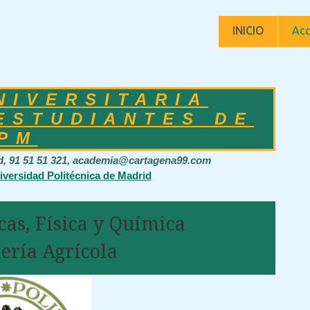
INICIO
Acc
NIVERSITARIA
ESTUDIANTES DE
PM
id, 91 51 51 321, academia@cartagena99.com
iversidad Politécnica de Madrid
cas, Física y Química
ería Agrícola