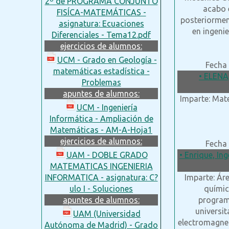
2º de PROGRAMA CONJUNTO
acabo e
FISÍCA-MATEMÁTICAS -
posteriormen
asignatura: Ecuaciones
en ingeni
Diferenciales - Tema12.pdf
ejercicios de alumnos:
UCM - Grado en Geología -
Fecha 
matemáticas estadística -
• ELENA
Problemas
apuntes de alumnos:
Imparte: Mat
UCM - Ingeniería
Informática - Ampliación de
Matemáticas - AM-A-Hoja1
ejercicios de alumnos:
Fecha 
UAM - DOBLE GRADO
• Enrique, In
MATEMATICAS INGENIERIA
INFORMATICA - asignatura: C?
Imparte: Áre
ulo I - Soluciones
químic
apuntes de alumnos:
programa
universit
UAM (Universidad
electromagnet
Autónoma de Madrid) - Grado