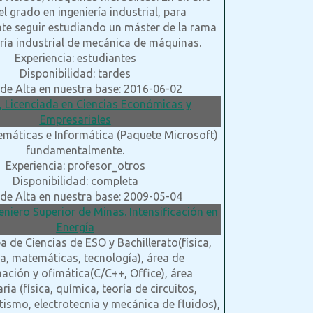
l grado en ingeniería industrial, para
te seguir estudiando un máster de la rama
ería industrial de mecánica de máquinas.
Experiencia: estudiantes
Disponibilidad: tardes
de Alta en nuestra base: 2016-06-02
, Licenciada en Ciencias Económicas y
Empresariales
emáticas e Informática (Paquete Microsoft)
fundamentalmente.
Experiencia: profesor_otros
Disponibilidad: completa
de Alta en nuestra base: 2009-05-04
geniero Superior de Minas. Intensificación en
Energía
a de Ciencias de ESO y Bachillerato(física,
a, matemáticas, tecnología), área de
ción y ofimática(C/C++, Office), área
aria (física, química, teoría de circuitos,
ismo, electrotecnia y mecánica de fluidos),