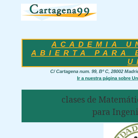
ACADEMIA U
ABIERTA PARA 
U
C/ Cartagena num. 99, Bº C, 28002 Madr
Ir a nuestra página sobre Un
clases de Matemáti
para Ingeni