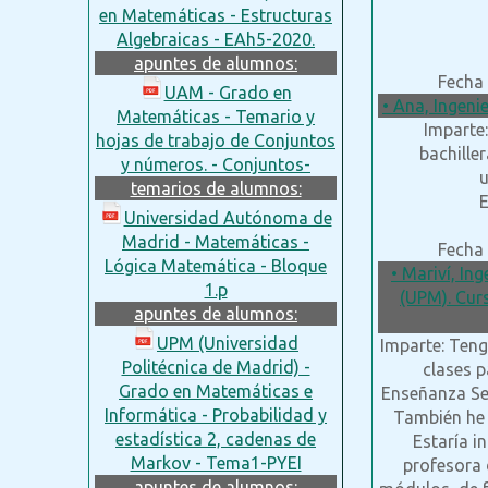
en Matemáticas - Estructuras
Algebraicas - EAh5-2020.
apuntes de alumnos:
Fecha 
UAM - Grado en
• Ana, Ingeni
Matemáticas - Temario y
Imparte:
hojas de trabajo de Conjuntos
bachille
y números. - Conjuntos-
u
temarios de alumnos:
E
Universidad Autónoma de
Madrid - Matemáticas -
Fecha 
Lógica Matemática - Bloque
• Mariví, In
1.p
(UPM). Cur
apuntes de alumnos:
UPM (Universidad
Imparte: Ten
Politécnica de Madrid) -
clases p
Grado en Matemáticas e
Enseñanza Se
Informática - Probabilidad y
También he 
estadística 2, cadenas de
Estaría i
Markov - Tema1-PYEI
profesora 
apuntes de alumnos: