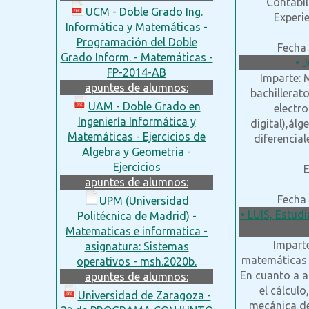
Contabil
UCM - Doble Grado Ing.
Experi
Informática y Matemáticas -
Programación del Doble
Fecha 
Grado Inform. - Matemáticas -
• 
FP-2014-AB
Imparte: 
apuntes de alumnos:
bachillerato
UAM - Doble Grado en
electr
Ingeniería Informática y
digital),ál
Matemáticas - Ejercicios de
diferencial
Algebra y Geometria -
Ejercicios
E
apuntes de alumnos:
Fecha 
UPM (Universidad
• LUIS, Estudi
Politécnica de Madrid) -
Matematicas e informatica -
Imparte
asignatura: Sistemas
matemáticas y
operativos - msh.2020b.
En cuanto a a
apuntes de alumnos:
el cálcul
Universidad de Zaragoza -
mecánica de