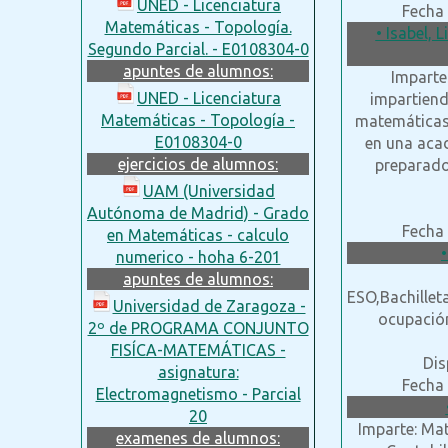
UNED - Licenciatura
Fecha 
Matemáticas - Topología.
• Isabel, 
Segundo Parcial. - E0108304-0
apuntes de alumnos:
Imparte
UNED - Licenciatura
impartiend
Matemáticas - Topología -
matemáticas 
E0108304-0
en una aca
ejercicios de alumnos:
preparado
UAM (Universidad
Autónoma de Madrid) - Grado
Fecha 
en Matemáticas - calculo
numerico - hoha 6-201
apuntes de alumnos:
ESO,Bachilleta
Universidad de Zaragoza -
ocupación
2º de PROGRAMA CONJUNTO
FISÍCA-MATEMÁTICAS -
Dis
asignatura:
Fecha 
Electromagnetismo - Parcial
20
Imparte: Mat
examenes de alumnos: