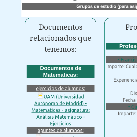
Grupos de estudio (para asi
Documentos
Pro
relacionados que
Profes
tenemos:
• Franci
Imparte: Cual
Documentos de
Matematicas:
Experienci
ejercicios de alumnos:
Dis
UAM (Universidad
Fecha 
Autónoma de Madrid) -
• Gu
Matematicas - asignatura:
Imparte:
Análisis Matemático -
Ejercicios
apuntes de alumnos: