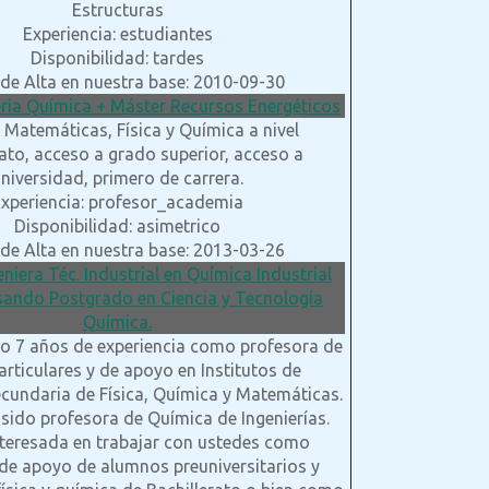
Estructuras
Experiencia: estudiantes
Disponibilidad: tardes
de Alta en nuestra base: 2010-09-30
ería Química + Máster Recursos Energéticos
 Matemáticas, Física y Química a nivel
rato, acceso a grado superior, acceso a
niversidad, primero de carrera.
xperiencia: profesor_academia
Disponibilidad: asimetrico
de Alta en nuestra base: 2013-03-26
geniera Téc. Industrial en Química Industrial
sando Postgrado en Ciencia y Tecnología
Química.
go 7 años de experiencia como profesora de
articulares y de apoyo en Institutos de
cundaria de Física, Química y Matemáticas.
sido profesora de Química de Ingenierías.
nteresada en trabajar con ustedes como
de apoyo de alumnos preuniversitarios y