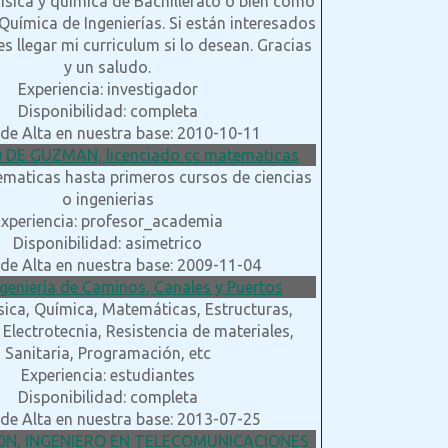
ísica y química de Bachillerato o bien como
Química de Ingenierías. Si están interesados
s llegar mi curriculum si lo desean. Gracias
y un saludo.
Experiencia: investigador
Disponibilidad: completa
de Alta en nuestra base: 2010-10-11
DE GUZMAN, licenciado cc matematicas
ematicas hasta primeros cursos de ciencias
o ingenierias
xperiencia: profesor_academia
Disponibilidad: asimetrico
de Alta en nuestra base: 2009-11-04
Ingeniería de Caminos, Canales y Puertos
ísica, Química, Matemáticas, Estructuras,
 Electrotecnia, Resistencia de materiales,
Sanitaria, Programación, etc
Experiencia: estudiantes
Disponibilidad: completa
de Alta en nuestra base: 2013-07-25
ON, INGENIERO EN TELECOMUNICACIONES