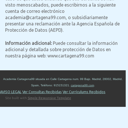
visto menoscabados, puede escribirnos a la siguiente
cuenta de correo electrónico
academia@cartagena99.com, o subsidiariamente
presentar una reclamación ante la Agencia Española de
Protección de Datos (AEPD).
Información adicional:
Puede consultar la información
adicional y detallada sobre protección de Datos en
nuestra página web: www.cartagena99.com
Academia Cartagena99
situada en
Calle Cartagena num. 99 Bajo
.
Madrid
,
28002
,
Madrid
,
Spain
,
Teléfono:
915151321
.
cartagena99.com
.
AVISO LEGAL
Ver Consultas Recibidas
Ver Currículums Recibidos
Site built with
Simple Responsive Template