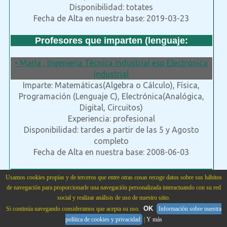
Disponibilidad: totates
Fecha de Alta en nuestra base: 2019-03-23
Profesores que imparten (lenguaje:
• María , Ingeniería Técnica Industrial esp Electrónica
Industrial
Imparte: Matemáticas(Algebra o Cálculo), Física,
Programación (Lenguaje C), Electrónica(Analógica,
Digital, Circuitos)
Experiencia: profesional
Disponibilidad: tardes a partir de las 5 y Agosto
completo
Fecha de Alta en nuestra base: 2008-06-03
Profesores que imparten Regresion:
Usamos cookies propias y de terceros que entre otras cosas recoge datos sobre sus hábitos
de navegación para proporcionarle una navegación personalizada interactuando con su red
• Luis Miguel, Licenciado en Matemáticas, licenciado
social y realizar análisis de uso de nuestro sitio.
en ciencias y técnicas estadísticas, máster en
OK
Si continúa navegando consideramos que acepta su uso.
Información sobre nuestra
Estadística Aplicada, máster en profesorado de
política de cookies y privacidad
|
Y más