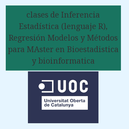
clases de Inferencia
Estadística (lenguaje R),
Regresión Modelos y Métodos
para MAster en Bioestadistica
y bioinformatica