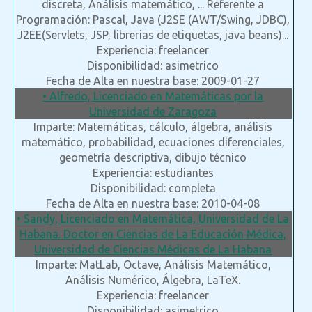
discreta, Análisis matemático, ... Referente a
Programación: Pascal, Java (J2SE (AWT/Swing, JDBC),
J2EE(Servlets, JSP, librerias de etiquetas, java beans)...
Experiencia: freelancer
Disponibilidad: asimetrico
Fecha de Alta en nuestra base: 2009-01-27
• Alfredo, Licenciado en Matemáticas por la
Universidad de Zaragoza
Imparte: Matemáticas, cálculo, álgebra, análisis
matemático, probabilidad, ecuaciones diferenciales,
geometría descriptiva, dibujo técnico
Experiencia: estudiantes
Disponibilidad: completa
Fecha de Alta en nuestra base: 2010-04-08
• Sandy, Licenciado en Matemática, Universidad de La
Habana. Doctor en Ciencias de La Educación Médica,
Universidad de Ciencias Médicas de La Habana
Imparte: MatLab, Octave, Análisis Matemático,
Análisis Numérico, Álgebra, LaTeX.
Experiencia: freelancer
Disponibilidad: asimetrico