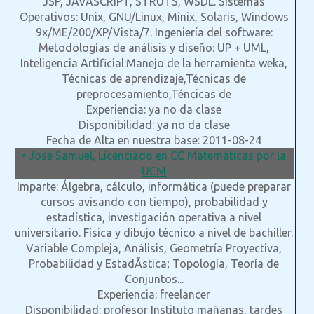
JSP, JAVASCRIPT, STRUTS, WSDL. Sistemas
Operativos: Unix, GNU/Linux, Minix, Solaris, Windows
9x/ME/200/XP/Vista/7. Ingeniería del software:
Metodologías de análisis y diseño: UP + UML,
Inteligencia Artificial:Manejo de la herramienta weka,
Técnicas de aprendizaje,Técnicas de
preprocesamiento,Téncicas de
Experiencia: ya no da clase
Disponibilidad: ya no da clase
Fecha de Alta en nuestra base: 2011-08-24
• José Samuel, Licenciado en CC Matemáticas por la
UCM
Imparte: Álgebra, cálculo, informática (puede preparar
cursos avisando con tiempo), probabilidad y
estadística, investigación operativa a nivel
universitario. Física y dibujo técnico a nivel de bachiller.
Variable Compleja, Análisis, Geometría Proyectiva,
Probabilidad y EstadÃ­stica; Topología, Teoría de
Conjuntos...
Experiencia: freelancer
Disponibilidad: profesor Instituto mañanas, tardes