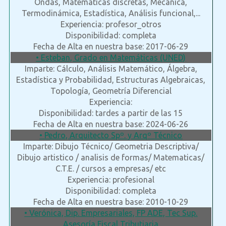
Ondas, Matemáticas discretas, Mecánica,
Termodinámica, Estadística, Análisis funcional,...
Experiencia: profesor_otros
Disponibilidad: completa
Fecha de Alta en nuestra base: 2017-06-29
• Esteban, Grado en Matemáticas (UNED)
Imparte: Cálculo, Análisis Matemático, Álgebra,
Estadística y Probabilidad, Estructuras Algebraicas,
Topología, Geometría Diferencial
Experiencia:
Disponibilidad: tardes a partir de las 15
Fecha de Alta en nuestra base: 2024-06-26
• Pedro, Arquitecto Spº. y Arqº Técnico
Imparte: Dibujo Técnico/ Geometria Descriptiva/
Dibujo artistico / analisis de formas/ Matematicas/
C.T.E. / cursos a empresas/ etc
Experiencia: profesional
Disponibilidad: completa
Fecha de Alta en nuestra base: 2010-10-29
• Verónica, Dip. Empresariales, FP ADE, Tec Sup.
Asesoría Fiscal Tributiaria