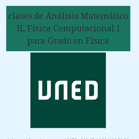
clases de Análisis Matemático
II, Física Computacional I
para Grado en Física