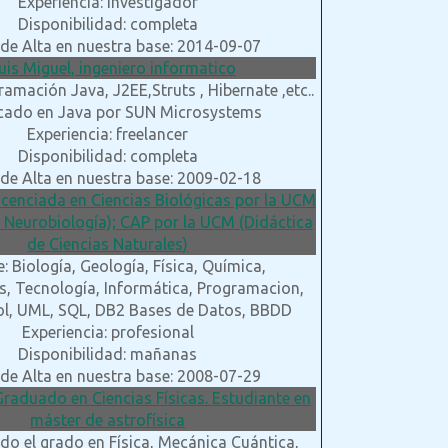
Experiencia: investigador
Disponibilidad: completa
de Alta en nuestra base: 2014-09-07
Luis Miguel, ingeniero informatico
ramación Java, J2EE,Struts , Hibernate ,etc..
icado en Java por SUN Microsystems
Experiencia: freelancer
Disponibilidad: completa
de Alta en nuestra base: 2009-02-18
Licenciada en Ciencias Biológicas por la UCM
 Neurobiología); CAP por la UCM (Didáctica
de Ciencias Naturales)
: Biología, Geología, Física, Química,
, Tecnología, Informática, Programacion,
ol, UML, SQL, DB2 Bases de Datos, BBDD
Experiencia: profesional
Disponibilidad: mañanas
de Alta en nuestra base: 2008-07-29
Graduado en Ciencias Físicas. Estudiante en
máster de astrofísica
do el grado en Física, Mecánica Cuántica,