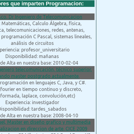
ores que imparten Programacion:
sco, Dr Ingeniero de Telecomunicacion
 Matemáticas, Calculo Álgebra, física,
ca, telecomunicaciones, redes, antenas,
programación C Pascal, sistemas lineales,
análisis de circuitos
periencia: profesor_universitario
Disponibilidad: mañanas
de Alta en nuestra base: 2010-02-04
ngeniero telecomunicación, técnico superior,
ando master postgrado actualmente.
Programación en lenguajes C, Java, y C#.
fourier en tiempo continuo y discreto,
sformada, laplace, convolución,etc)
Experiencia: investigador
Disponibilidad: tardes_sabados
de Alta en nuestra base: 2008-04-10
uel, Master en diseño grafico y multimedia
alizacion en direccion de arte. CICE 2009