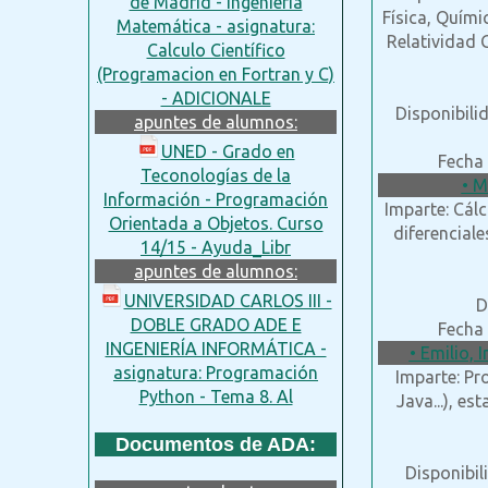
de Madrid - Ingeniería
Física, Quími
Matemática - asignatura:
Relatividad 
Calculo Científico
(Programacion en Fortran y C)
- ADICIONALE
Disponibili
apuntes de alumnos:
UNED - Grado en
Fecha 
Teconologías de la
• M
Información - Programación
Imparte: Cálc
Orientada a Objetos. Curso
diferencial
14/15 - Ayuda_Libr
apuntes de alumnos:
UNIVERSIDAD CARLOS III -
D
DOBLE GRADO ADE E
Fecha 
INGENIERÍA INFORMÁTICA -
• Emilio, 
asignatura: Programación
Imparte: Pr
Python - Tema 8. Al
Java...), es
Documentos de ADA:
Disponibil