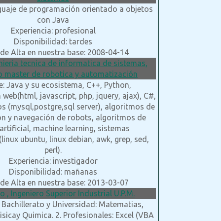
guaje de programación orientado a objetos
con Java
Experiencia: profesional
Disponibilidad: tardes
de Alta en nuestra base: 2008-04-14
enieria tecnica de informatica de sistemas,
 master de robotica y automatización
e: Java y su ecosistema, C++, Python,
eb(html, javascript, php, jquery, ajax), C#,
s (mysql,postgre,sql server), algoritmos de
ión y navegación de robots, algoritmos de
 artificial, machine learning, sistemas
linux ubuntu, linux debian, awk, grep, sed,
perl).
Experiencia: investigador
Disponibilidad: mañanas
de Alta en nuestra base: 2013-03-07
o , Ingeniero Superior Industrial U.P.M.
. Bachillerato y Universidad: Matematias,
Fisicay Quimica. 2. Profesionales: Excel (VBA