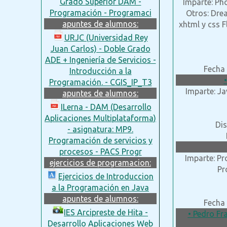
Grado Superior DAM -
Imparte: Ph
Programación - Programaci
Otros: Dre
apuntes de alumnos:
xhtml y css F
URJC (Universidad Rey
Juan Carlos) - Doble Grado
ADE + Ingeniería de Servicios -
Fecha 
Introducción a la
Programación. - CGIS_IP_T3
Imparte: J
apuntes de alumnos:
ILerna - DAM (Desarrollo
Aplicaciones Multiplataforma)
Dis
- asignatura: MP9.
Programación de servicios y
procesos - PACS Progr
Imparte: Pr
ejercicios de programacion:
Pr
Ejercicios de Introduccion
a la Programación en Java
apuntes de alumnos:
Fecha 
IES Arcipreste de Hita -
• Pedro Fr
Desarrollo Aplicaciones Web