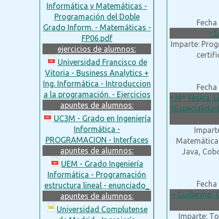
Informática y Matemáticas -
Programación del Doble
Fecha 
Grado Inform. - Matemáticas -
• 
FP06.pdf
Imparte: Prog
ejercicios de alumnos:
certif
Universidad Francisco de
Vitoria - Business Analytics +
Ing. Informática - Introduccion
Fecha 
a la programación. - Ejercicios
• Mª Yésica, 
apuntes de alumnos:
(Especialidad
UC3M - Grado en Ingeniería
Informática -
Imparte
PROGRAMACION - Interfaces
Matemáticas
apuntes de alumnos:
Java, Cob
UEM - Grado Ingeniería
Informática - Programación
Fecha 
estructura lineal - enunciado_
• Guillermo, 
apuntes de alumnos:
Universidad Complutense
Imparte: To