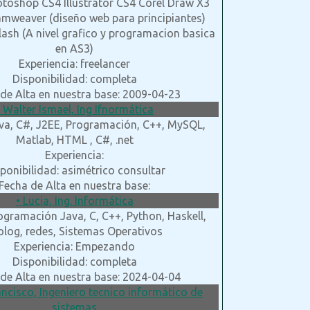
otoshop CS4 Illustrator CS4 Corel Draw X3
amweaver (diseño web para principiantes)
lash (A nivel grafico y programacion basica
en AS3)
Experiencia: freelancer
Disponibilidad: completa
de Alta en nuestra base: 2009-04-23
• Walter Ismael, Ing Ifnormática
ava, C#, J2EE, Programación, C++, MySQL,
Matlab, HTML , C#, .net
Experiencia:
ponibilidad: asimétrico consultar
Fecha de Alta en nuestra base:
• Lucia, Ing. Informática
ogramación Java, C, C++, Python, Haskell,
olog, redes, Sistemas Operativos
Experiencia: Empezando
Disponibilidad: completa
de Alta en nuestra base: 2024-04-04
ancisco, Ingeniero tecnico informático de
sistemas