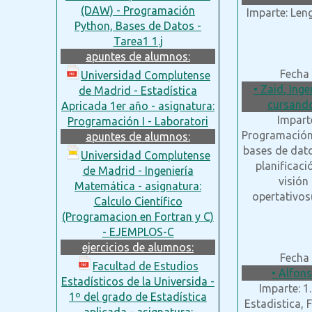
(DAW) - Programación
Imparte: Len
Python, Bases de Datos -
Tarea1 1.j
apuntes de alumnos:
Fecha 
Universidad Complutense
• Zaid, Ing
de Madrid - Estadística
cursando
Apricada 1er año - asignatura:
Impart
Programación I - Laboratori
Programación w
apuntes de alumnos:
bases de dato
Universidad Complutense
planificac
de Madrid - Ingeniería
visión
Matemática - asignatura:
opertativos(
Calculo Científico
(Programacion en Fortran y C)
- EJEMPLOS-C
ejercicios de alumnos:
Fecha 
Facultad de Estudios
• Alfons
Estadísticos de la Universida -
Imparte: 1
1º del grado de Estadística
Estadistica, 
aplicada - asignatura: