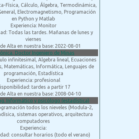
ca-Física, Cálculo, Álgebra, Termodinámica,
General, Electromagnetismo, Programación
en Python y Matlab
Experiencia: Monitor
dad: Todas las tardes. Mañanas de lunes y
viernes
de Alta en nuestra base: 2022-08-01
ónica, Doctor Ingeniero de Minas
ulo infinitesimal, Algebra lineal, Ecuaciones
es, Matemáticas, Informática, Lenguajes de
programación, Estadística
Experiencia: profesional
isponibilidad: tardes a partir 17
de Alta en nuestra base: 2008-04-10
Ing. Informático y psicólogo (estadística)
ogramación todos los nieveles (Modula-2,
tadísica, sistemas operativos, arquitectura
computadores
Experiencia:
idad: consultar horarios (todo el verano)