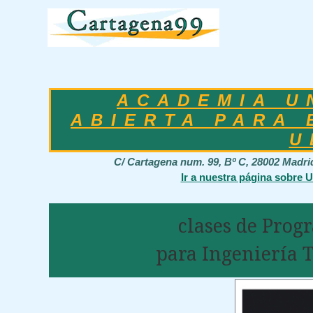
ACADEMIA U
ABIERTA PARA 
U
C/ Cartagena num. 99, Bº C, 28002 Madr
Ir a nuestra página sobre 
clases de Pro
para Ingeniería 