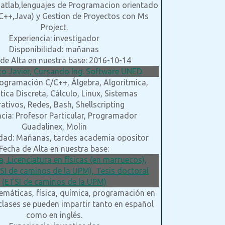
Matlab,lenguajes de Programacion orientado
(C++,Java) y Gestion de Proyectos con Ms
Project.
Experiencia: investigador
Disponibilidad: mañanas
de Alta en nuestra base: 2016-10-14
co Javier, Cursando Ing. Software UNED
rogramación C/C++, Álgebra, Algorítmica,
ica Discreta, Cálculo, Linux, Sistemas
ativos, Redes, Bash, Shellscripting
ncia: Profesor Particular, Programador
Guadalinex, Molin
idad: Mañanas, tardes academia opositor
Fecha de Alta en nuestra base:
, Licenciatura en físicas (en marruecos),
SI de caminos de la UPM), Tesis doctoral
(ETSI de caminos de la UPM)
emáticas, física, química, programación en
clases se pueden impartir tanto en español
como en inglés.