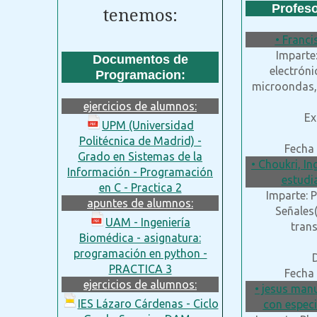
Profes
tenemos:
• Franci
Imparte:
Documentos de
electróni
Programacion:
microondas, 
ejercicios de alumnos:
Ex
UPM (Universidad
Politécnica de Madrid) -
Fecha 
Grado en Sistemas de la
• Choukri, I
Información - Programación
estudi
en C - Practica 2
Imparte: 
apuntes de alumnos:
Señales(
UAM - Ingeniería
tran
Biomédica - asignatura:
programación en python -
PRACTICA 3
Fecha 
ejercicios de alumnos:
• jesus man
IES Lázaro Cárdenas - Ciclo
con especi