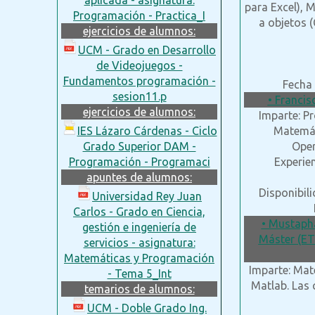
para Excel), 
Programación - Practica_I
a objetos 
ejercicios de alumnos:
UCM - Grado en Desarrollo
de Videojuegos -
Fundamentos programación -
Fecha 
sesion11.p
• Francis
ejercicios de alumnos:
Imparte: P
IES Lázaro Cárdenas - Ciclo
Matemát
Grado Superior DAM -
Oper
Programación - Programaci
Experie
apuntes de alumnos:
Disponibil
Universidad Rey Juan
Carlos - Grado en Ciencia,
• Mustapha
gestión e ingeniería de
Máster (ET
servicios - asignatura:
Matemáticas y Programación
Imparte: Mat
- Tema 5_Int
Matlab. Las 
temarios de alumnos:
UCM - Doble Grado Ing.