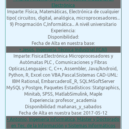
Electrónica
Imparte: Física, Matemáticas, Electrónica de cualquier
tipo( circuitos, digital, analógica, microprocesadores...
9) Progrmación C,Informática... A nivél universitario
Experiencia:
Disponibilidad:
Fecha de Alta en nuestra base:
• Jesús, Ingeniería Técnica Industrial (ICAI)
Imparte: Fisica:Electrónica Microprocesadores y
Autómatas PLC , Comunicaciones y Fibras
Opticas,Lenguajes: C, C++, Assembler, Java/Android,
Python, R, Excel con VBA,Pascal.Sistemas CAD-UML:
IBM Rational, EmbarcaderoE_R, SQL:MSoftServer
MySQL y Postgre, Paquetes Estadísticos: Statgraphics,
Minitab, SPSS, MatlabSimulink, Maple
Experiencia: profesor_academia
Disponibilidad: mañanas_y_sabados
Fecha de Alta en nuestra base: 2017-05-12
• Antonio, Ingeniería Informática, Máster y Doctorado
en Tec. de la Información y Sistemas Informáticos