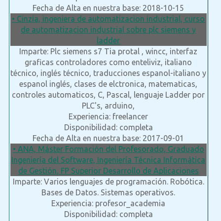
Fecha de Alta en nuestra base: 2018-10-15
• Cinzia, ingeniera de automatizacion industrial, curso
de automatizacion industrial sobre plc siemens y
ladder
Imparte: Plc siemens s7 Tia protal , wincc, interfaz
graficas controladores como enteliviz, italiano
técnico, inglés técnico, traducciones espanol-italiano y
espanol inglés, clases de elctronica, matematicas,
controles automaticos, C, Pascal, lenguaje Ladder por
PLC's, arduino,
Experiencia: freelancer
Disponibilidad: completa
Fecha de Alta en nuestra base: 2017-09-01
• ANA, Máster Formación del Profesorado, Graduado
Ingeniería del Software, Ingeniería Técnica Informática
de Gestión, FP Superior Desarrollo de Aplicaciones
Imparte: Varios lenguajes de programación. Robótica.
Bases de Datos. Sistemas operativos.
Experiencia: profesor_academia
Disponibilidad: completa