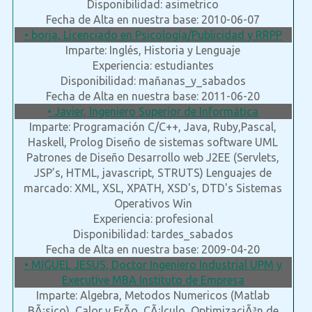
Disponibilidad: asimetrico
Fecha de Alta en nuestra base: 2010-06-07
• borja, Licenciado en Psicología/Publicidad y RRPP
Imparte: Inglés, Historia y Lenguaje
Experiencia: estudiantes
Disponibilidad: mañanas_y_sabados
Fecha de Alta en nuestra base: 2011-06-20
• Javier, Ingeniero Superior de Informática
Imparte: Programación C/C++, Java, Ruby,Pascal,
Haskell, Prolog Diseño de sistemas software UML
Patrones de Diseño Desarrollo web J2EE (Servlets,
JSP’s, HTML, javascript, STRUTS) Lenguajes de
marcado: XML, XSL, XPATH, XSD's, DTD's Sistemas
Operativos Win
Experiencia: profesional
Disponibilidad: tardes_sabados
Fecha de Alta en nuestra base: 2009-04-20
• MIGUEL JESUS, Doctor Ingeniero Industrial UPM y
Executive MBA Instituto de Empresa
Imparte: Algebra, Metodos Numericos (Matlab
BÃ¡sico), Calor y FrÃ­o, CÃ¡lculo, OptimizaciÃ³n de