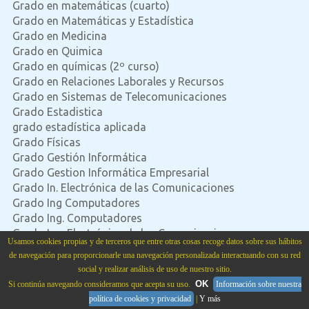
Grado en matemáticas (cuarto)
Grado en Matemáticas y Estadística
Grado en Medicina
Grado en Quimica
Grado en químicas (2º curso)
Grado en Relaciones Laborales y Recursos
Grado en Sistemas de Telecomunicaciones
Grado Estadistica
grado estadística aplicada
Grado Físicas
Grado Gestión Informática
Grado Gestion Informática Empresarial
Grado In. Electrónica de las Comunicaciones
Grado Ing Computadores
Grado Ing. Computadores
Grado Ing. Electrónica de las Comunicaciones
Usamos cookies propias y de terceros que entre otras cosas recoge datos sobre sus hábitos
Grado Ing. Informática
de navegación para proporcionarle una navegación personalizada interactuando con su red
Grado Ingeniería Computadores
social y realizar análisis de uso de nuestro sitio.
Grado Ingeniería de Software
OK
Si continúa navegando consideramos que acepta su uso.
Información sobre nuestra
Grado Ingeniería Elctrónica Comunicaciones
política de cookies y privacidad
|
Y más
Grado Ingeniería Electrónica de Comunicaciones