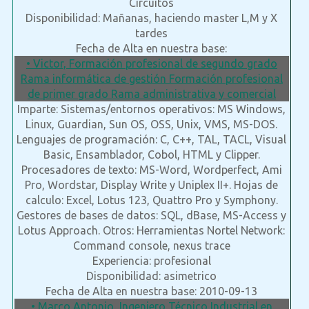
Circuitos
Disponibilidad: Mañanas, haciendo master L,M y X
tardes
Fecha de Alta en nuestra base:
• Victor, Formación profesional de segundo grado
Rama informática de gestión Formación profesional
de primer grado Rama administrativa y comercial
Imparte: Sistemas/entornos operativos: MS Windows,
Linux, Guardian, Sun OS, OSS, Unix, VMS, MS-DOS.
Lenguajes de programación: C, C++, TAL, TACL, Visual
Basic, Ensamblador, Cobol, HTML y Clipper.
Procesadores de texto: MS-Word, Wordperfect, Ami
Pro, Wordstar, Display Write y Uniplex II+. Hojas de
calculo: Excel, Lotus 123, Quattro Pro y Symphony.
Gestores de bases de datos: SQL, dBase, MS-Access y
Lotus Approach. Otros: Herramientas Nortel Network:
Command console, nexus trace
Experiencia: profesional
Disponibilidad: asimetrico
Fecha de Alta en nuestra base: 2010-09-13
• Marco Antonio, Ingeniero Técnico Industrial en