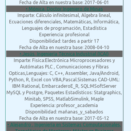
Fecha de Alta en nuestra base: 2017-06-01
• Mónica, Doctor Ingeniero de Minas
Imparte: Cálculo infinitesimal, Algebra lineal,
Ecuaciones diferenciales, Matemáticas, Informática,
Lenguajes de programación, Estadística
Experiencia: profesional
Disponibilidad: tardes a partir 17
Fecha de Alta en nuestra base: 2008-04-10
• Jesús, Ingeniería Técnica Industrial (ICAI)
Imparte: Fisica:Electrónica Microprocesadores y
Autómatas PLC , Comunicaciones y Fibras
Opticas,Lenguajes: C, C++, Assembler, Java/Android,
Python, R, Excel con VBA,Pascal.Sistemas CAD-UML:
IBM Rational, EmbarcaderoE_R, SQL:MSoftServer
MySQL y Postgre, Paquetes Estadísticos: Statgraphics,
Minitab, SPSS, MatlabSimulink, Maple
Experiencia: profesor_academia
Disponibilidad: mañanas_y_sabados
Fecha de Alta en nuestra base: 2017-05-12
• Alejandro , Ingeniería en Sistemas Computacionales,