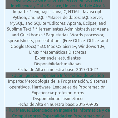
Tecnológico de Monterrey. Máster en Business
Intelligence y Data Science, Universidad de Alcalá
Imparte: *Lenguajes: Java, C, HTML, Javascript,
Python, and SQL ? *Bases de datos: SQL Server,
MySQL, and SQLite *Editores: Aptana, Eclipse, and
Sublime Text ? *Herramientas Administrativas: Asana
and Quickbooks *Paqueterías: Words processor,
spreadsheets, presentations (Free Office, Office, and
Google Docs) *SO: Mac OS Sierra+, Windows 10+,
Linux *Matemáticas Discretas
Experiencia: estudiantes
Disponibilidad: mañanas
Fecha de Alta en nuestra base: 2017-10-27
• Juan Ignacio, Ingeniería Informática de Gestión
Imparte: Metodología de la Programación, Sistemas
operativos, Hardware, Lenguajes de Programación.
Experiencia: profesor_otros
Disponibilidad: asimetrico
Fecha de Alta en nuestra base: 2012-09-05
• Rui Manuel, Licenciado en Ingeniería Informática y de
Computadores. Especialidad en Programación y