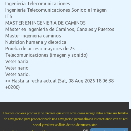
Ingeniería Telecomunicaciones
Ingeniería Telecomunicaciones Sonido e Imágen
ITS
MASTER EN INGENIERIA DE CAMINOS
Máster en Ingeniería de Caminos, Canales y Puertos
Master ingenieria caminos
Nutricion humana y dietetica
Prueba de acceso mayores de 25
Telecomunicaciones (imagen y sonido)
Veterinaria
Veterinario
Veterinario.
>> Hasta la fecha actual (Sat, 08 Aug 2026 18:06:38
+0200)
Academia Cartagena99
situada en
Calle Cartagena num. 99 Bajo
.
Madrid
,
28002
,
Madrid
,
Usamos cookies propias y de terceros que entre otras cosas recoge datos sobre sus hábitos
Spain
,
Teléfono:
915151321
.
cartagena99.com
.
de navegación para proporcionarle una navegación personalizada interactuando con su red
AVISO LEGAL
Ver Consultas Recibidas
Ver Currículums Recibidos
social y realizar análisis de uso de nuestro sitio.
Site built with
Simple Responsive Template