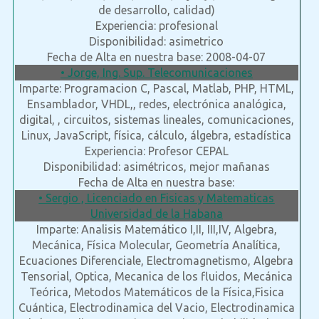
de desarrollo, calidad)
Experiencia: profesional
Disponibilidad: asimetrico
Fecha de Alta en nuestra base: 2008-04-07
• Jorge, Ing. Sup. Telecomunicaciones
Imparte: Programacion C, Pascal, Matlab, PHP, HTML,
Ensamblador, VHDL,, redes, electrónica analógica,
digital, , circuitos, sistemas lineales, comunicaciones,
Linux, JavaScript, física, cálculo, álgebra, estadística
Experiencia: Profesor CEPAL
Disponibilidad: asimétricos, mejor mañanas
Fecha de Alta en nuestra base:
• Sergio , Licenciado en Fisicas y Matematicas
Universidad de la Habana
Imparte: Analisis Matemático I,II, III,IV, Algebra,
Mecánica, Física Molecular, Geometría Analítica,
Ecuaciones Diferenciale, Electromagnetismo, Algebra
Tensorial, Optica, Mecanica de los fluidos, Mecánica
Teórica, Metodos Matemáticos de la Física,Fisica
Cuántica, Electrodinamica del Vacio, Electrodinamica