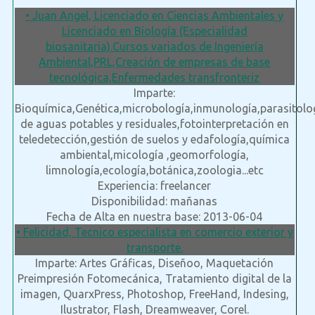
• Juan Angel, Licenciado en Ciencias Ambientales y
Licenciado en Biología (Especialidad
biosanitaria).Cursos variados de Ingeniería
Ambiental,PRL,Creación de empresas de base
tecnológica,Enfermedades transfronteriz
Imparte:
Bioquímica,Genética,microbología,inmunología,parasitolo
de aguas potables y residuales,fotointerpretación en
teledetección,gestión de suelos y edafología,química
ambiental,micología ,geomorfología,
limnología,ecología,botánica,zoologia...etc
Experiencia: freelancer
Disponibilidad: mañanas
Fecha de Alta en nuestra base: 2013-06-04
• Felicidad, Tecnico especialista en comercio exterior y
transporte.
Imparte: Artes Gráficas, Diseñoo, Maquetación
Preimpresión Fotomecánica, Tratamiento digital de la
imagen, QuarxPress, Photoshop, FreeHand, Indesing,
Ilustrator, Flash, Dreamweaver, Corel.