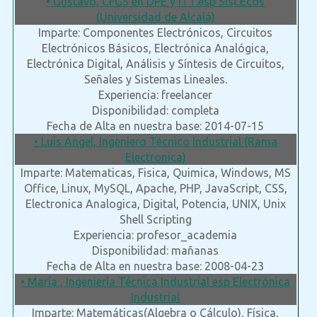
• Gustavo, CFGS en DPE y ITT.esp Sist.Ecos
(Universidad de Alcalá)
Imparte: Componentes Electrónicos, Circuitos
Electrónicos Básicos, Electrónica Analógica,
Electrónica Digital, Análisis y Síntesis de Circuitos,
Señales y Sistemas Lineales.
Experiencia: freelancer
Disponibilidad: completa
Fecha de Alta en nuestra base: 2014-07-15
• Luis Angel, Ingeniero Técnico Industrial (Rama
Electronica)
Imparte: Matematicas, Fisica, Quimica, Windows, MS
Office, Linux, MySQL, Apache, PHP, JavaScript, CSS,
Electronica Analogica, Digital, Potencia, UNIX, Unix
Shell Scripting
Experiencia: profesor_academia
Disponibilidad: mañanas
Fecha de Alta en nuestra base: 2008-04-23
• María , Ingeniería Técnica Industrial esp Electrónica
Industrial
Imparte: Matemáticas(Algebra o Cálculo), Física,