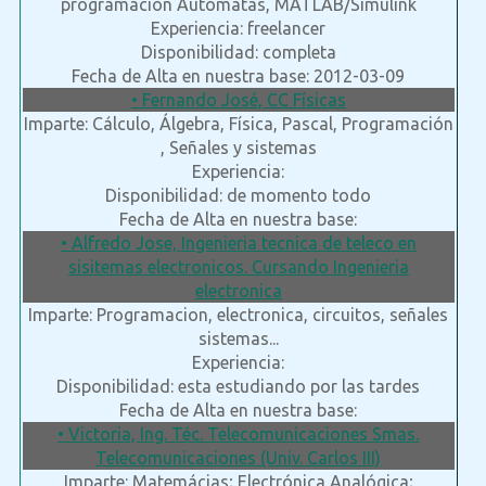
programación Automatas, MATLAB/Simulink
Experiencia: freelancer
Disponibilidad: completa
Fecha de Alta en nuestra base: 2012-03-09
• Fernando José, CC Físicas
Imparte: Cálculo, Álgebra, Física, Pascal, Programación
, Señales y sistemas
Experiencia:
Disponibilidad: de momento todo
Fecha de Alta en nuestra base:
• Alfredo Jose, Ingenieria tecnica de teleco en
sisitemas electronicos. Cursando Ingenieria
electronica
Imparte: Programacion, electronica, circuitos, señales
sistemas...
Experiencia:
Disponibilidad: esta estudiando por las tardes
Fecha de Alta en nuestra base:
• Victoria, Ing. Téc. Telecomunicaciones Smas.
Telecomunicaciones (Univ. Carlos III)
Imparte: Matemácias; Electrónica Analógica;