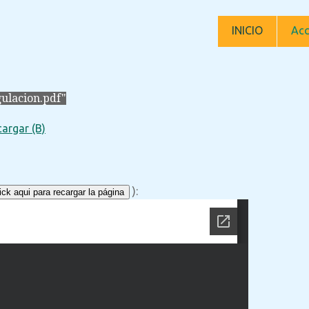
INICIO
Acc
ulacion.pdf"
argar (B)
):
ck aqui para recargar la página