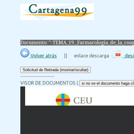
Documento: "-TEMA_19._Farmacologia_de_la_coag
Volver atrás
|| enlace descarga :
desc
Solicitud de Retirada (mostrar/ocultar)
-------------------
VISOR DE DOCUMENTOS (
si no ve el documento haga cli