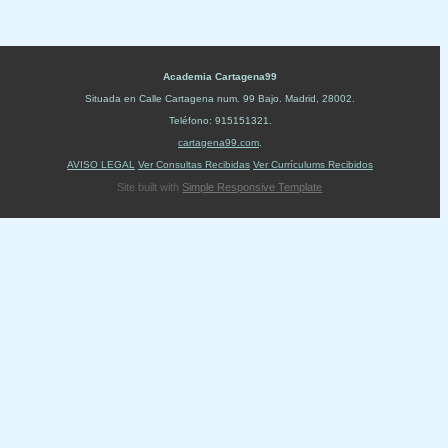
Academia Cartagena99
Situada en
Calle Cartagena num. 99 Bajo
.
Madrid
,
28002
.
Teléfono:
915151321
.
cartagena99.com
.
AVISO LEGAL
Ver Consultas Recibidas
Ver Currículums Recibidos
Site built with
Simple Responsive Template