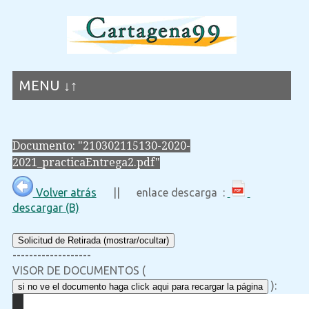
MENU ↓↑
Documento: "210302115130-2020-
2021_practicaEntrega2.pdf"
Volver atrás
|| enlace descarga :
descargar (B)
Solicitud de Retirada (mostrar/ocultar)
-------------------
VISOR DE DOCUMENTOS (
):
si no ve el documento haga click aqui para recargar la página