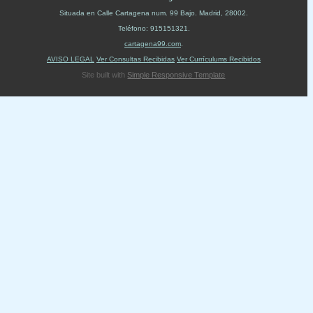
Situada en
Calle Cartagena num. 99 Bajo
.
Madrid
,
28002
.
Teléfono:
915151321
.
cartagena99.com
.
AVISO LEGAL
Ver Consultas Recibidas
Ver Currículums Recibidos
Site built with
Simple Responsive Template