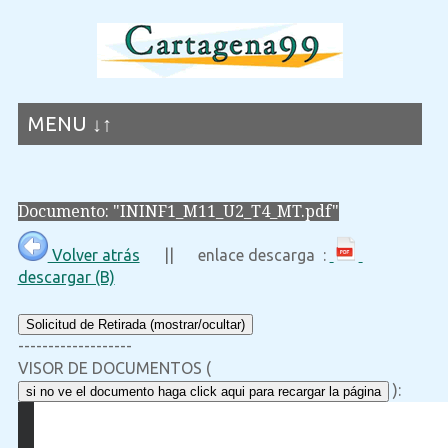
MENU ↓↑
Documento: "ININF1_M11_U2_T4_MT.pdf"
Volver atrás
|| enlace descarga :
descargar (B)
Solicitud de Retirada (mostrar/ocultar)
-------------------
VISOR DE DOCUMENTOS (
):
si no ve el documento haga click aqui para recargar la página