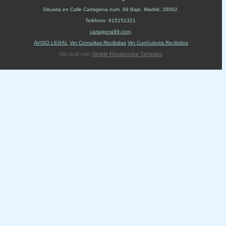
Situada en
Calle Cartagena num. 99 Bajo
.
Madrid
,
28002
.
Teléfono:
915151321
.
cartagena99.com
.
AVISO LEGAL
Ver Consultas Recibidas
Ver Currículums Recibidos
Site built with
Simple Responsive Template