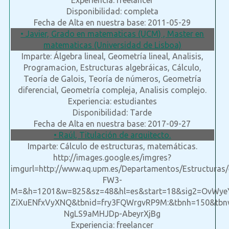
Experiencia: freelancer
Disponibilidad: completa
Fecha de Alta en nuestra base: 2011-05-29
• Javier, Grado en matematicas (UCM) , Master en
matematicas (Universidad de Lisboa)
Imparte: Álgebra lineal, Geometría lineal, Analisis,
Programacion, Estructuras algebráicas, Cálculo,
Teoría de Galois, Teoría de números, Geometría
diferencial, Geometría compleja, Analisis complejo.
Experiencia: estudiantes
Disponibilidad: Tarde
Fecha de Alta en nuestra base: 2017-09-27
• Raúl, Titulación de arquitecto.
Imparte: Cálculo de estructuras, matemáticas.
http://images.google.es/imgres?
imgurl=http://www.aq.upm.es/Departamentos/Estructuras/
FW3-
M=&h=1201&w=825&sz=48&hl=es&start=18&sig2=OvWye
ZiXuENfxVyXNQ&tbnid=fry3FQWrgvRP9M:&tbnh=150&
NgLS9aMHJDp-AbeyrXjBg
Experiencia: freelancer