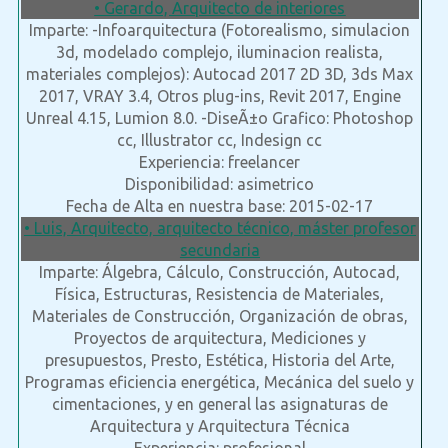
• Gerardo, Arquitecto de interiores
Imparte: -Infoarquitectura (Fotorealismo, simulacion
3d, modelado complejo, iluminacion realista,
materiales complejos): Autocad 2017 2D 3D, 3ds Max
2017, VRAY 3.4, Otros plug-ins, Revit 2017, Engine
Unreal 4.15, Lumion 8.0. -DiseÃ±o Grafico: Photoshop
cc, Illustrator cc, Indesign cc
Experiencia: freelancer
Disponibilidad: asimetrico
Fecha de Alta en nuestra base: 2015-02-17
• Luis, Arquitecto, arquitecto técnico, máster profesor
secundaria
Imparte: Álgebra, Cálculo, Construcción, Autocad,
Física, Estructuras, Resistencia de Materiales,
Materiales de Construcción, Organización de obras,
Proyectos de arquitectura, Mediciones y
presupuestos, Presto, Estética, Historia del Arte,
Programas eficiencia energética, Mecánica del suelo y
cimentaciones, y en general las asignaturas de
Arquitectura y Arquitectura Técnica