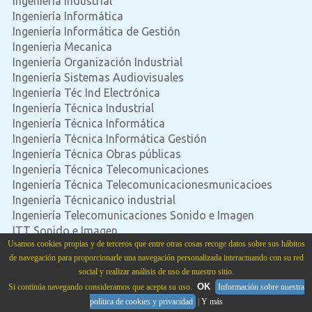
Ingeniería Industrial
Ingeniería Informática
Ingeniería Informática de Gestión
Ingenieria Mecanica
Ingeniería Organización Industrial
Ingeniería Sistemas Audiovisuales
Ingeniería Téc Ind Electrónica
Ingeniería Técnica Industrial
Ingeniería Técnica Informática
Ingeniería Técnica Informática Gestión
Ingeniería Técnica Obras públicas
Ingeniería Técnica Telecomunicaciones
Ingeniería Técnica Telecomunicacionesmunicacioes
Ingeniería Técnicanico industrial
Ingeniería Telecomunicaciones Sonido e Imagen
ITT Sonido e Imagen
Usamos cookies propias y de terceros que entre otras cosas recoge datos sobre sus hábitos
Licenciatura Bellas Artes
de navegación para proporcionarle una navegación personalizada interactuando con su red
Marketing
social y realizar análisis de uso de nuestro sitio.
Máster en Automática y Robótica
OK
Si continúa navegando consideramos que acepta su uso.
Información sobre nuestra
Máster Ingenieria Industrial
política de cookies y privacidad
|
Y más
Negocios Internacionales