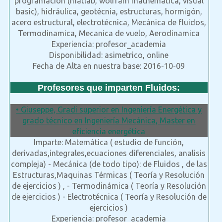
programación (matlab, wolfram mathematica, visual
basic), hidráulica, geotécnia, estructuras, hormigón,
acero estructural, electrotécnica, Mecánica de fluidos,
Termodinamica, Mecanica de vuelo, Aerodinamica
Experiencia: profesor_academia
Disponibilidad: asimetrico, online
Fecha de Alta en nuestra base: 2016-10-09
Profesores que imparten Fluidos:
• Giuseppe, Gradi superior en Ingeniería Energética y
grado técnico en Ingeniería Mecánica, Master en
eficiencia energética
Imparte: Matemática ( estudio de función,
derivadas,integrales,ecuaciones diferenciales, analisis
compleja) - Mecánica (de todo tipo): de Fluidos , de las
Estructuras,Maquinas Térmicas ( Teoría y Resolución
de ejercicios ) , - Termodinámica ( Teoría y Resolución
de ejercicios ) - Electrotécnica ( Teoría y Resolución de
ejercicios )
Experiencia: profesor_academia