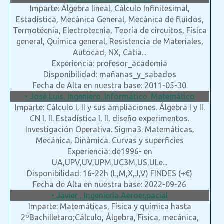
Imparte: Álgebra lineal, Cálculo Infinitesimal,
Estadística, Mecánica General, Mecánica de fluidos,
Termotécnia, Electrotecnia, Teoría de circuitos, Física
general, Química general, Resistencia de Materiales,
Autocad, NX, Catia...
Experiencia: profesor_academia
Disponibilidad: mañanas_y_sabados
Fecha de Alta en nuestra base: 2011-05-30
• José Luis, Ingeniero. Informático. Matemático
Imparte: Cálculo I, II y sus ampliaciones. Álgebra I y II.
CN I, II. Estadística I, II, diseño experimentos.
Investigación Operativa. Sigma3. Matemáticas,
Mecánica, Dinámica. Curvas y superficies
Experiencia: de1996- en
UA,UPV,UV,UPM,UC3M,US,ULe...
Disponibilidad: 16-22h (L,M,X,J,V) FINDES (+€)
Fecha de Alta en nuestra base: 2022-09-26
• Javier , Ingeniería Aeroespacial
Imparte: Matemáticas, Física y química hasta
2ºBachilletaro;Cálculo, Álgebra, Física, mecánica,