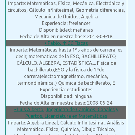
Imparte: Matemáticas, Física, Mecánica, Electrónica y
circuitos, Cálculo infinitesimal, Geometría diferencias,
Mecánica de fluidos, Álgebra
Experiencia: freelancer
Disponibilidad: mañanas
Fecha de Alta en nuestra base: 2013-09-18
• Pablo, 4ºCC.Físcas
Imparte: Matemáticas hasta 1ºs años de carrera, es
decir, matematicas de la ESO, BACHILLERATO,
CÁLCULO, ÁLGEBRA, ESTADÍSTICA.... Física de
bachillerato,ESO y la física de 1ºde
carrera(electromagnetismo, mecánica,
termondinámica..) Química de bachillerato, E
Experiencia: estudiantes
Disponibilidad: ninguna
Fecha de Alta en nuestra base: 2008-06-24
• Luis Alberto , Ingeniería de Caminos, Canales y
Puertos, Licenciatura en Matemáticas
Imparte: Algebra Lineal, Cálculo Infinitesimal, Análisis
Matemático, Física, Química, Dibujo Técnico,