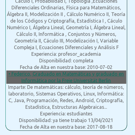
Cáculo I, Probabilidad I, Topología ,Ecuaciones
Diferenciales Ordinarias, Física para Matemáticos,
Álgebra II, Modelización II , Cálculo Numérico II, Teoría
de los Códigos y Criptografía, Estadística I , Cáculo
Numérico I, Álgebra Lineal, Geometría I, Álgebra Lineal,
Cálculo II, Informática , Conjuntos y Números,
Geometría II, Cáculo III, Modelización I, Variable
Compleja I, Ecuaciones Diferenciales y Análisis F
Experiencia: profesor_academia
Disponibilidad: completa
Fecha de Alta en nuestra base: 2010-07-02
• Federico, Graduado en Matemáticas y graduado en
Informática por la Freie Universität Berlin
Imparte: De matemáticas: cálculo, teoría de números,
laboratorio, Sistemas Operativos, Linux, Informática:
C, Java, Programación, Redes, Android, Criptografía,
Estadística, Estructuras Algebraicas...
Experiencia: estudiantes
Disponibilidad: ya tiene trabajo 13/04/2021
Fecha de Alta en nuestra base: 2017-08-18