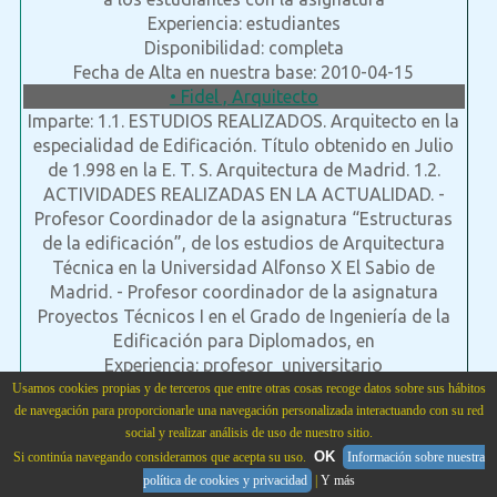
Experiencia: estudiantes
Disponibilidad: completa
Fecha de Alta en nuestra base: 2010-04-15
• Fidel , Arquitecto
Imparte: 1.1. ESTUDIOS REALIZADOS. Arquitecto en la
especialidad de Edificación. Título obtenido en Julio
de 1.998 en la E. T. S. Arquitectura de Madrid. 1.2.
ACTIVIDADES REALIZADAS EN LA ACTUALIDAD. -
Profesor Coordinador de la asignatura “Estructuras
de la edificación”, de los estudios de Arquitectura
Técnica en la Universidad Alfonso X El Sabio de
Madrid. - Profesor coordinador de la asignatura
Proyectos Técnicos I en el Grado de Ingeniería de la
Edificación para Diplomados, en
Experiencia: profesor_universitario
Disponibilidad: asimetrico
Usamos cookies propias y de terceros que entre otras cosas recoge datos sobre sus hábitos
de navegación para proporcionarle una navegación personalizada interactuando con su red
Fecha de Alta en nuestra base: 2010-11-08
social y realizar análisis de uso de nuestro sitio.
• Felipe, Bellas Artes
OK
Si continúa navegando consideramos que acepta su uso.
Información sobre nuestra
Imparte: Dibujo técnico, geometría descriptiva,
política de cookies y privacidad
|
Y más
expresión gráfica a todos los niveles (Arquitectura y