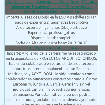
• francisco javier, Licenciado en Bellas Artes, FP2 rama
Delineación, Escuela oficial de Oficios Artísticos
Madrid especialidad Decoración
Imparte: Clases de Dibujo en la ESO y Bachillerato (14
años de experiencia) Geometría Descriptiva
Arquitectura e ingenierias Dibujo artístico
Experiencia: profesor_otros
Disponibilidad: completa
Fecha de Alta en nuestra base: 2013-04-16
• JESÚS, ETS ARQUITECTURA
Imparte: A lo largo de la carrera me he especializado
en la asignatura de PROYECTOS ARQUITECTÓNICOS,
habiendo colaborado en estudios de arquitectura
conocidos internacionalmente como Sancho-
Madridejos y ACXT-IDOM. He sido premiado como
colaborador en numerosos concursos como el último
Europan 10 junto a J. García-Germán y a nivel
individual, también he cosechado numerosas
distinciones. Por este motivo, creo que podría
desarrollar una gran labor en su academia ayudando
a los estudiantes con la asignatura