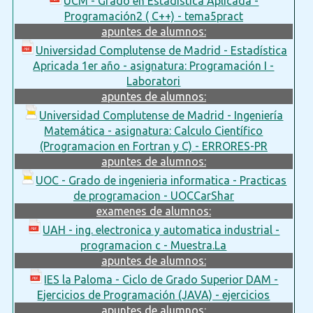
UCM - Grado en Estadística Aplicada -
Programación2 ( C++) - tema5pract
apuntes de alumnos:
Universidad Complutense de Madrid - Estadística
Apricada 1er año - asignatura: Programación I -
Laboratori
apuntes de alumnos:
Universidad Complutense de Madrid - Ingeniería
Matemática - asignatura: Calculo Científico
(Programacion en Fortran y C) - ERRORES-PR
apuntes de alumnos:
UOC - Grado de ingenieria informatica - Practicas
de programacion - UOCCarShar
examenes de alumnos:
UAH - ing. electronica y automatica industrial -
programacion c - Muestra.La
apuntes de alumnos:
IES la Paloma - Ciclo de Grado Superior DAM -
Ejercicios de Programación (JAVA) - ejercicios
apuntes de alumnos: