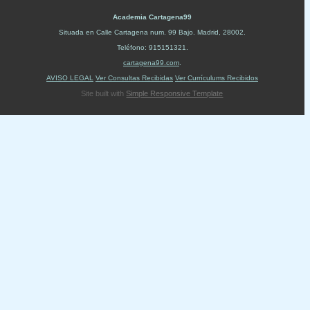
Academia Cartagena99
Situada en
Calle Cartagena num. 99 Bajo
.
Madrid
,
28002
.
Teléfono:
915151321
.
cartagena99.com
.
AVISO LEGAL
Ver Consultas Recibidas
Ver Currículums Recibidos
Site built with
Simple Responsive Template