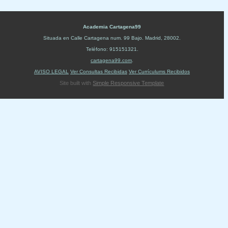
Academia Cartagena99
Situada en
Calle Cartagena num. 99 Bajo
.
Madrid
,
28002
.
Teléfono:
915151321
.
cartagena99.com
.
AVISO LEGAL
Ver Consultas Recibidas
Ver Currículums Recibidos
Site built with
Simple Responsive Template