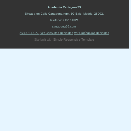
Academia Cartagena99
Situada en
Calle Cartagena num. 99 Bajo
.
Madrid
,
28002
.
Teléfono:
915151321
.
cartagena99.com
.
AVISO LEGAL
Ver Consultas Recibidas
Ver Currículums Recibidos
Site built with
Simple Responsive Template