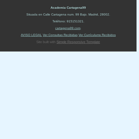
Academia Cartagena99
Situada en
Calle Cartagena num. 99 Bajo
.
Madrid
,
28002
.
Teléfono:
915151321
.
cartagena99.com
.
AVISO LEGAL
Ver Consultas Recibidas
Ver Currículums Recibidos
Site built with
Simple Responsive Template