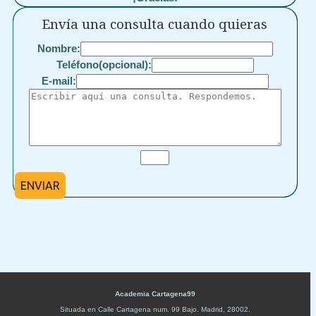
Envía una consulta cuando quieras
Nombre:
Teléfono(opcional):
E-mail:
ENVIAR
Academia Cartagena99
Situada en
Calle Cartagena num. 99 Bajo
.
Madrid
,
28002
.