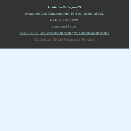
Academia Cartagena99
Situada en
Calle Cartagena num. 99 Bajo
.
Madrid
,
28002
.
Teléfono:
915151321
.
cartagena99.com
.
AVISO LEGAL
Ver Consultas Recibidas
Ver Currículums Recibidos
Site built with
Simple Responsive Template