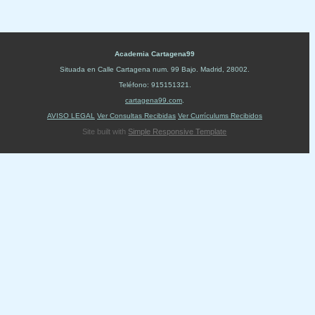
Academia Cartagena99
Situada en
Calle Cartagena num. 99 Bajo
.
Madrid
,
28002
.
Teléfono:
915151321
.
cartagena99.com
.
AVISO LEGAL
Ver Consultas Recibidas
Ver Currículums Recibidos
Site built with
Simple Responsive Template