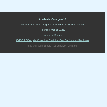
Academia Cartagena99
Situada en
Calle Cartagena num. 99 Bajo
.
Madrid
,
28002
.
Teléfono:
915151321
.
cartagena99.com
.
AVISO LEGAL
Ver Consultas Recibidas
Ver Currículums Recibidos
Site built with
Simple Responsive Template