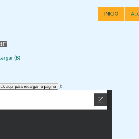
INICIO
Acc
df"
argar (B)
):
ck aqui para recargar la página