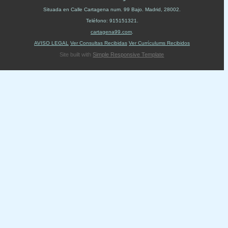
Situada en
Calle Cartagena num. 99 Bajo
.
Madrid
,
28002
.
Teléfono:
915151321
.
cartagena99.com
.
AVISO LEGAL
Ver Consultas Recibidas
Ver Currículums Recibidos
Site built with
Simple Responsive Template