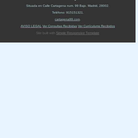
Situada en
Calle Cartagena num. 99 Bajo
.
Madrid
,
28002
.
Teléfono:
915151321
.
cartagena99.com
.
AVISO LEGAL
Ver Consultas Recibidas
Ver Currículums Recibidos
Site built with
Simple Responsive Template