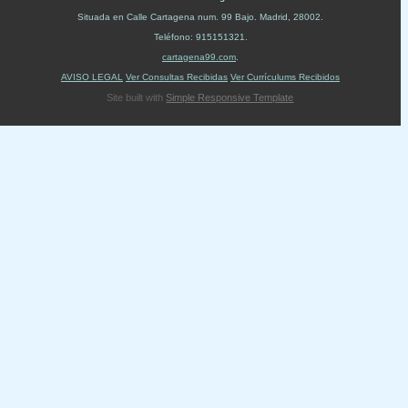
Situada en
Calle Cartagena num. 99 Bajo
.
Madrid
,
28002
.
Teléfono:
915151321
.
cartagena99.com
.
AVISO LEGAL
Ver Consultas Recibidas
Ver Currículums Recibidos
Site built with
Simple Responsive Template