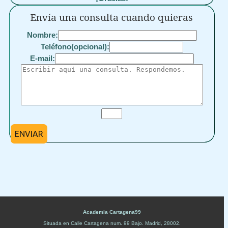
Envía una consulta cuando quieras
Nombre:
Teléfono(opcional):
E-mail:
ENVIAR
Academia Cartagena99
Situada en
Calle Cartagena num. 99 Bajo
.
Madrid
,
28002
.