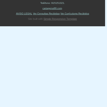
Teléfono:
915151321
.
cartagena99.com
.
AVISO LEGAL
Ver Consultas Recibidas
Ver Currículums Recibidos
Site built with
Simple Responsive Template