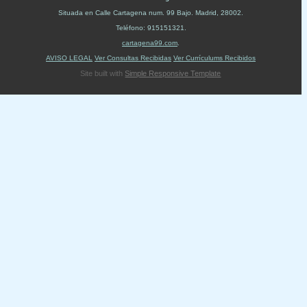
Situada en
Calle Cartagena num. 99 Bajo
.
Madrid
,
28002
.
Teléfono:
915151321
.
cartagena99.com
.
AVISO LEGAL
Ver Consultas Recibidas
Ver Currículums Recibidos
Site built with
Simple Responsive Template