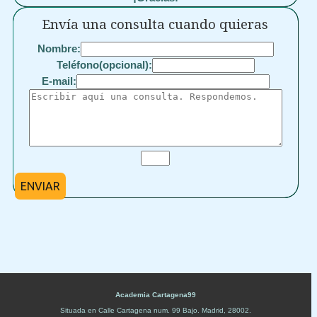
Envía una consulta cuando quieras
Nombre:
Teléfono(opcional):
E-mail:
ENVIAR
Academia Cartagena99
Situada en
Calle Cartagena num. 99 Bajo
.
Madrid
,
28002
.