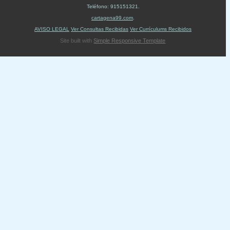
Teléfono:
915151321
.
cartagena99.com
.
AVISO LEGAL
Ver Consultas Recibidas
Ver Currículums Recibidos
Site built with
Simple Responsive Template