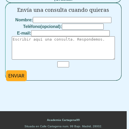
Envía una consulta cuando quieras
Nombre:
Teléfono(opcional):
E-mail:
ENVIAR
Academia Cartagena99
Situada en
Calle Cartagena num. 99 Bajo
.
Madrid
,
28002
.