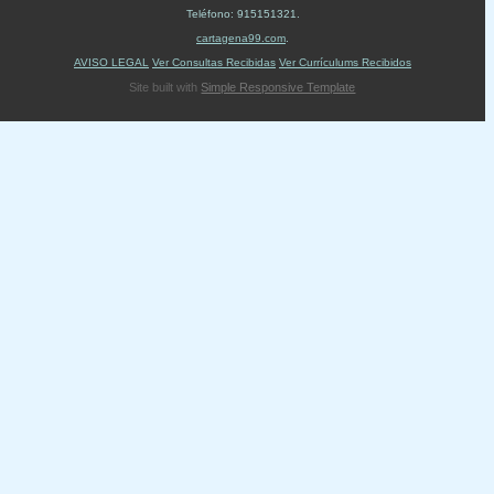
Teléfono:
915151321
.
cartagena99.com
.
AVISO LEGAL
Ver Consultas Recibidas
Ver Currículums Recibidos
Site built with
Simple Responsive Template