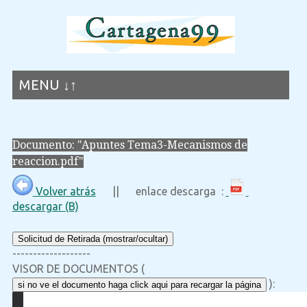
MENU ↓↑
Documento: "Apuntes Tema3-Mecanismos de
reaccion.pdf"
Volver atrás
|| enlace descarga :
descargar (B)
Solicitud de Retirada (mostrar/ocultar)
-------------------
VISOR DE DOCUMENTOS (
):
si no ve el documento haga click aqui para recargar la página