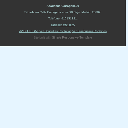
Academia Cartagena99
Situada en
Calle Cartagena num. 99 Bajo
.
Madrid
,
28002
.
Teléfono:
915151321
.
cartagena99.com
.
AVISO LEGAL
Ver Consultas Recibidas
Ver Currículums Recibidos
Site built with
Simple Responsive Template