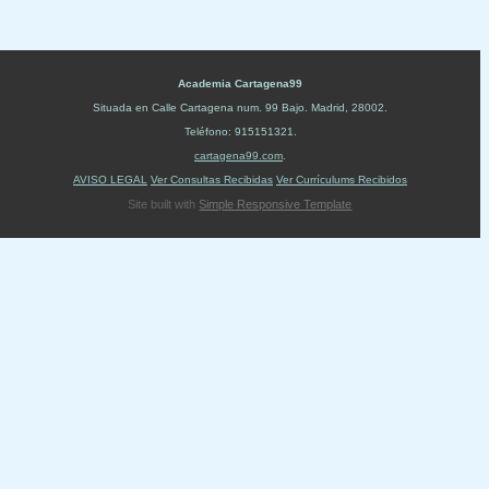
Academia Cartagena99
Situada en
Calle Cartagena num. 99 Bajo
.
Madrid
,
28002
.
Teléfono:
915151321
.
cartagena99.com
.
AVISO LEGAL
Ver Consultas Recibidas
Ver Currículums Recibidos
Site built with
Simple Responsive Template