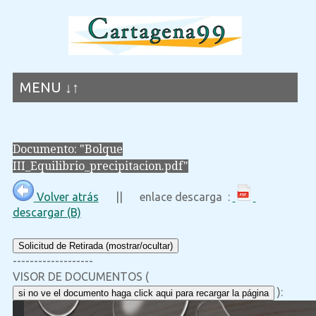
MENU ↓↑
Documento: "Bolque
III_Equilibrio_precipitacion.pdf"
Volver atrás
|| enlace descarga :
descargar (B)
Solicitud de Retirada (mostrar/ocultar)
-------------------
VISOR DE DOCUMENTOS (
):
si no ve el documento haga click aqui para recargar la página