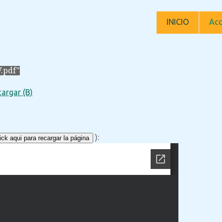
INICIO
Acc
.pdf"
argar (B)
):
ck aqui para recargar la página