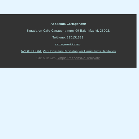
Academia Cartagena99
Situada en
Calle Cartagena num. 99 Bajo
.
Madrid
,
28002
.
Teléfono:
915151321
.
cartagena99.com
.
AVISO LEGAL
Ver Consultas Recibidas
Ver Currículums Recibidos
Site built with
Simple Responsive Template