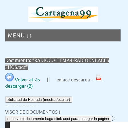
MENU ↓↑
Documento: "RADIOCO-TEMA4-RADIOENLACES
FIJOS.pdf"
Volver atrás
|| enlace descarga :
descargar (B)
Solicitud de Retirada (mostrar/ocultar)
-------------------
VISOR DE DOCUMENTOS (
):
si no ve el documento haga click aqui para recargar la página