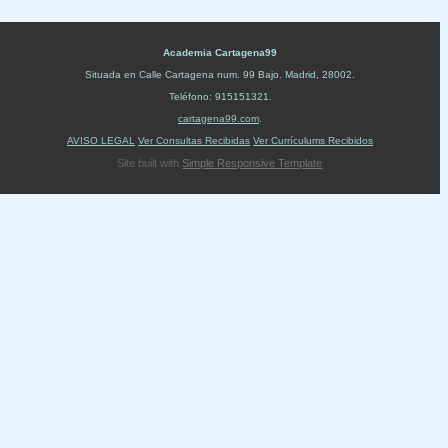
Academia Cartagena99
Situada en
Calle Cartagena num. 99 Bajo
.
Madrid
,
28002
.
Teléfono:
915151321
.
cartagena99.com
.
AVISO LEGAL
Ver Consultas Recibidas
Ver Currículums Recibidos
Site built with
Simple Responsive Template